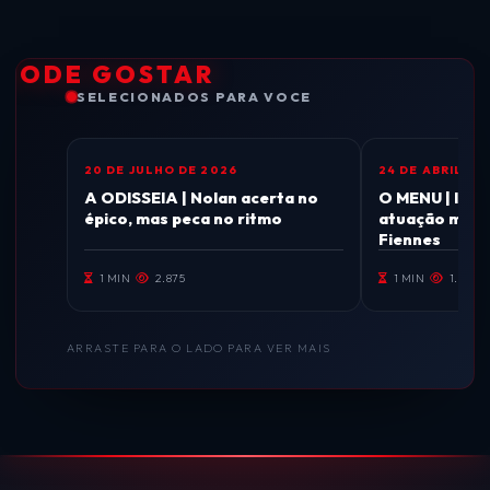
 PODE GOSTAR
SELECIONADOS PARA VOCE
20 DE JULHO DE 2026
24 DE ABRIL DE
CINEMA
CINEMA
A ODISSEIA | Nolan acerta no
O MENU | Impr
épico, mas peca no ritmo
atuação magis
Fiennes
1 MIN
2.875
1 MIN
1.836
ARRASTE PARA O LADO PARA VER MAIS