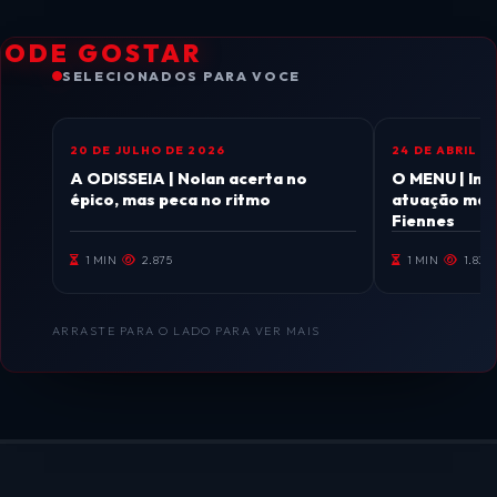
PODE GOSTAR
SELECIONADOS PARA VOCE
20 DE JULHO DE 2026
24 DE ABRIL D
CINEMA
CINEMA
A ODISSEIA | Nolan acerta no
O MENU | Imp
épico, mas peca no ritmo
atuação magi
Fiennes
1 MIN
2.875
1 MIN
1.836
ARRASTE PARA O LADO PARA VER MAIS