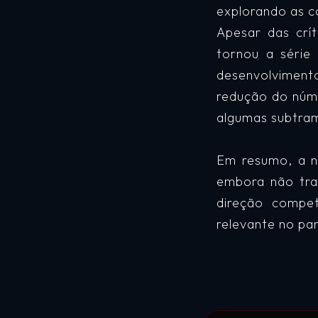
explorando as co
Apesar das crí
tornou a série 
desenvolviment
redução do núme
algumas subtra
Em resumo, a n
embora não trag
direção compe
relevante no p