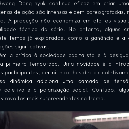
Hwang Dong-hyuk continua eficaz em criar uma
cenas de ação são intensas e bem coreografadas,
to. A produção não economiza em efeitos visuais
lidade técnica da série. No entanto, alguns c
te temas já explorados, como a ganância e a d
ções significativas.
ém a crítica à sociedade capitalista e à desigu
 a primeira temporada. Uma novidade é a intr
s participantes, permitindo-lhes decidir coletivam
ssa dinâmica adiciona uma camada de tensã
de coletiva e a polarização social. Contudo, al
reviravoltas mais surpreendentes na trama.