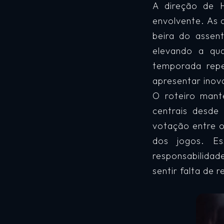
A direção de 
envolvente. As 
beira do assen
elevando a qua
temporada repe
apresentar inova
O roteiro mant
centrais desde
votação entre o
dos jogos. E
responsabilida
sentir falta de 