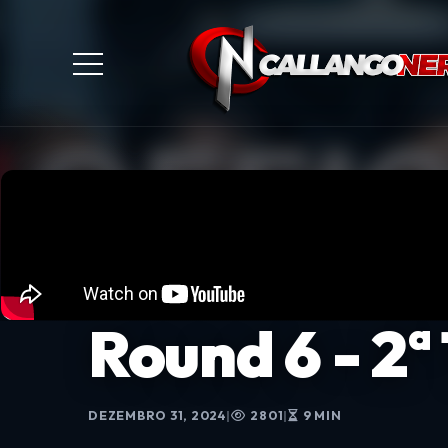
Round 6 - 2
DEZEMBRO 31, 2024
|
2801
|
9 MIN