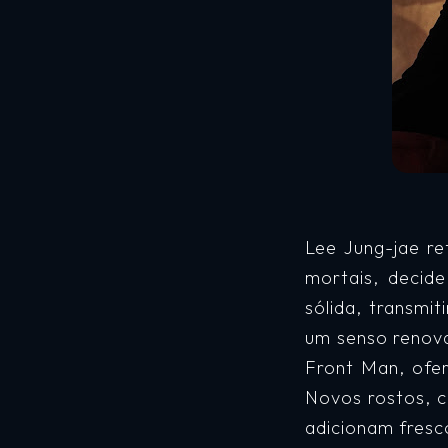
Lee Jung-jae r
mortais, decid
sólida, transm
um senso renova
Front Man, ofe
Novos rostos, 
adicionam fresc