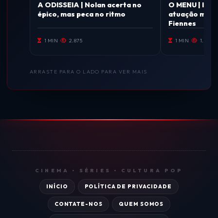
A ODISSEIA | Nolan acerta no
O MENU | Impr
épico, mas peca no ritmo
atuação magis
Fiennes
1 MIN
2.875
1 MIN
1.836
ARRASTE PARA O LADO PARA VER MAIS
CINEMA • SÉRIES • CULTURA POP
INÍCIO
POLÍTICA DE PRIVACIDADE
CONTATE-NOS
QUEM SOMOS