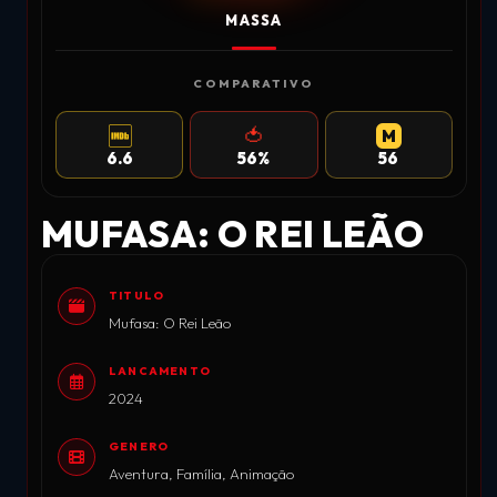
MASSA
COMPARATIVO
🍅
M
IMDB
ROTTEN TOMATOES
METACRITIC
6.6
56%
56
MUFASA: O REI LEÃO
TITULO
Mufasa: O Rei Leão
LANCAMENTO
2024
GENERO
Aventura, Família, Animação