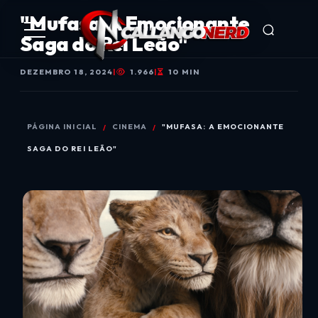
"Mufasa: A Emocionante
Saga do Rei Leão"
DEZEMBRO 18, 2024
|
1.966
|
10 MIN
PÁGINA INICIAL
CINEMA
"MUFASA: A EMOCIONANTE
SAGA DO REI LEÃO"