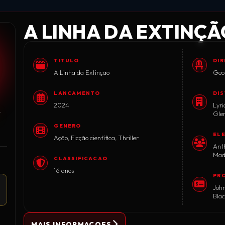
A LINHA DA EXTINÇ
TITULO
DI
A Linha da Extinção
Geor
LANCAMENTO
DIS
2024
Lyri
★
★
Gle
GENERO
EL
Ação, Ficção científica, Thriller
Ant
Madd
CLASSIFICACAO
Rach
16 anos
PR
IC
John
Blac
MAIS INFORMACOES