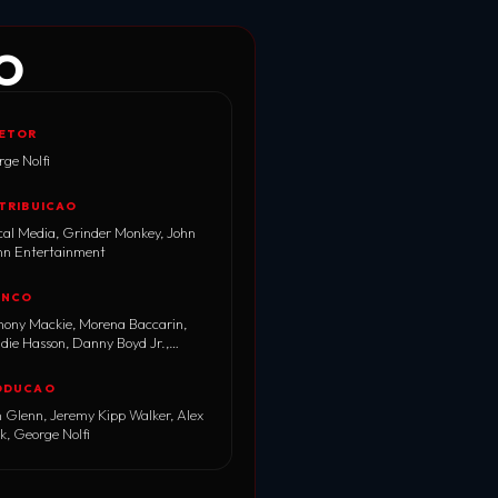
ÃO
RETOR
ge Nolfi
TRIBUICAO
cal Media, Grinder Monkey, John
nn Entertainment
ENCO
hony Mackie, Morena Baccarin,
ie Hasson, Danny Boyd Jr.,
el Nicks
ODUCAO
 Glenn, Jeremy Kipp Walker, Alex
k, George Nolfi