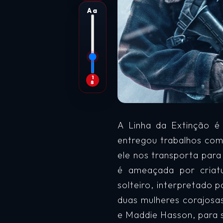
Aa
1
8
A Linha da Extinção é
entregou trabalhos com
ele nos transporta par
é ameaçada por criat
solteiro, interpretado 
duas mulheres corajosa
e Maddie Hasson, para sa