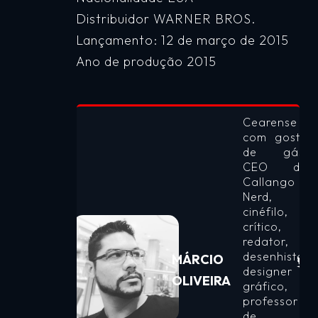
Distribuidor WARNER BROS.
Lançamento: 12 de março de 2015
Ano de produção 2015
Cearense
com gosto
de gás!
CEO do
Callango
Nerd,
cinéfilo,
crítico,
redator,
desenhista,
MÁRCIO
designer
OLIVEIRA
gráfico,
professor
de