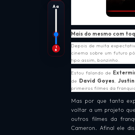
Aa
Mais do mesmo com to
Depois de muita expectati
1
8
cinema sobre um futuro pó
tipo assim, bonzinho.
Extermi
Estou falando de
David Goyes
Justi
de
,
primeiros filmes da franqui
Mas por que tanta ex
voltar a um projeto qu
outros filmes da fran
Cameron. Afinal ele di