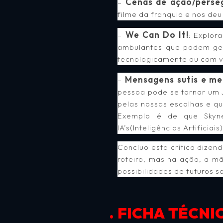
Cenas de ação/perseg
–
filme da franquia e nos deu
We Can Do It!
–
: Explor
ambulantes que podem gera
tecnologicamente ou com va
Mensagens sutis e me
–
pessoa pode se tornar um J
pelas nossas escolhas e q
Exemplo é de que Skyne
IA’s(Inteligências Artifici
Concluo esta crítica dize
roteiro, mas na ação, a m
possibilidades de futuros 
FICHA TÉCNI