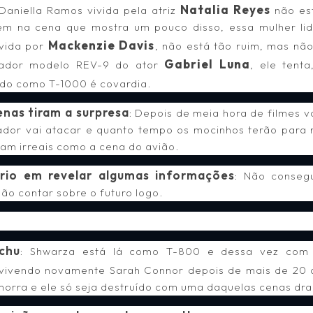
Natalia Reyes
 Daniella Ramos vivida pela atriz
não est
em na cena que mostra um pouco disso, essa mulher lid
Mackenzie Davis
ivida por
, não está tão ruim, mas nã
Gabriel Luna
nador modelo REV-9 do ator
, ele tenta
do como T-1000 é covardia.
enas tiram a surpresa
: Depois de meia hora de filmes 
or vai atacar e quanto tempo os mocinhos terão para 
am irreais como a cena do avião.
rio em revelar algumas informações
: Não consegu
o contar sobre o futuro logo.
chu
: Shwarza está lá como T-800 e dessa vez com 
vivendo novamente Sarah Connor depois de mais de 20 a
orra e ele só seja destruído com uma daquelas cenas dra