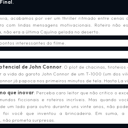
.
Final
avia, acabamos por ver um thriller ritmado entre cenas d
iro com lindas mensagens motivacionais. Roteiro não e
, não era a última Cajuína gelada no deserto.
pontos interessantes do filme.
otencial de John Connor
: O plot de chacinas, tirotei
ar a vida do garoto John Connor de um T-1000 (um dos vi
nnor já papoca nos primeiros minutos de tela. Hasta La vi
mo que inovar
: Perceba caro leitor que não critico o e
ndos ficcionais e roteiros incríveis. Mas quando voc
a de um lado para outro durante uns vinte anos, não pode
e foi você que inventou a brincadeira. Em suma, a 
, não prometa surpresas.