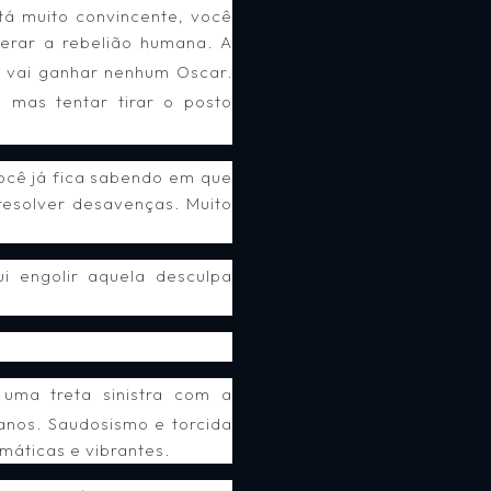
á muito convincente, você
erar a rebelião humana. A
o vai ganhar nenhum Oscar.
, mas tentar tirar o posto
você já fica sabendo em que
resolver desavenças. Muito
i engolir aquela desculpa
uma treta sinistra com a
nos. Saudosismo e torcida
máticas e vibrantes.