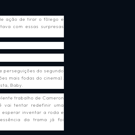
e ação de tirar o fôlego e
stava com essas surpresas
os e perseguições do segundo
lões mais fodas do cinema).
sta, Baby.
xcelente trabalho de Cameron
ê vai tentar redefinir uma
 esperar inventar a roda e
essência da trama já foi