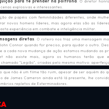
uição para te prender na poltrona
: O diretor hon
 cenas explosivas e interessantes.
ação de papéis com feminilidades diferentes, onde mulh
r novos homens líderes, mas agora elas são as líderes
sta experiência em combate e inteligência militar.
nsagens diretas
: O roteiro nos traz uma mensagem mo
ohn Connor quando for preciso, para ajudar o outro. Dest
ue a cada nova mudança de ação estamos mudando as pro
t não existe mais, agora os humanos terão que e
ais) chamado “Legião”, criadas pelo mesmo motivo: aperfeiç
ndo que não é um filme tão ruim, apesar de ser aquém do 
ão de James Cameron ainda está lá presente, lhe convid
sombrios repletos de Exterminadores.
CA