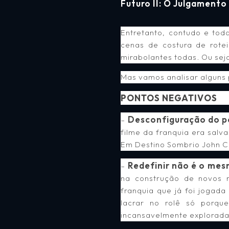
Futuro II: O Julgamento 
Entretanto, contudo e tod
cenas de costura de rote
mirabolantes todas. Ou seja
Mas vamos analisar alguns 
PONTOS NEGATIVOS
Desconfiguração do p
–
filme da franquia era salv
Em Destino Sombrio John Co
Redefinir não é o mes
–
na construção de novos mu
franquia que já foi jogad
lacrar no rolê só porqu
incansavelmente explorada