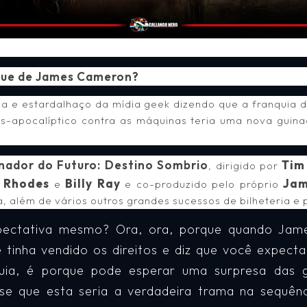
que de James Cameron?
va e estardalhaço da mídia geek dizendo que a franquia d
s-apocalíptico contra as máquinas teria uma nova guina
nador do Futuro: Destino Sombrio
Tim
, dirigido por
n Rhodes
Billy Ray
Jam
e
e co-produzido pelo próprio
a, além de vários outros grandes sucessos de bilheteria e
pectativa mesmo? Ora, ora, porque quando Jame
e tinha vendido os direitos e diz que você expect
quia, é porque pode esperar uma surpresa das 
sse que esta seria a verdadeira trama na sequên