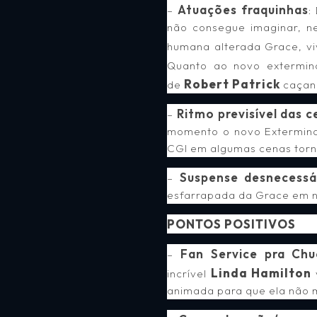
Atuações fraquinhas
–
:
não consegue imaginar, n
humana alterada Grace, v
Quanto ao novo extermi
Robert Patrick
de
caçan
Ritmo previsível das c
–
momento o novo Exterminad
CGI em algumas cenas torn
Suspense desnecessá
–
esfarrapada da Grace em nã
PONTOS POSITIVOS
Fan Service pra Chu
–
Linda Hamilton
incrível
animada para que ela não m