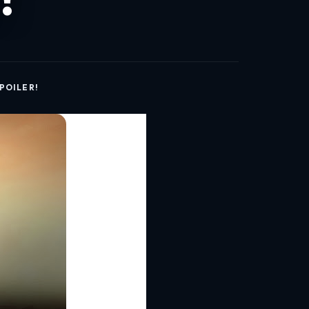
!
POILER!