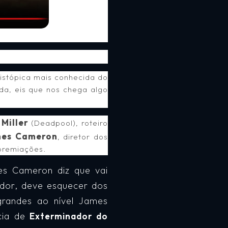
istópica mais conhecida do
da, eis que nos chega algo
 Miller
(Deadpool), roteiro
es Cameron
, diretor dos
 premiações.
s Cameron diz que vai
ador, deve esquecer dos
grandes ao nível James
cia de
Exterminador do