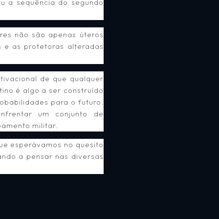
rou a sequência do segundo
eres não são apenas úteros
 e as protetoras alteradas
tivacional de que qualquer
ino é algo a ser construído
babilidades para o futuro.
nfrentar um conjunto de
oamento militar.
que esperávamos no quesito
ando a pensar nas diversas