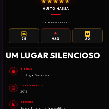
★★★★★
★★★★★
MUITO MASSA
COMPARATIVO
🍅
M
IMDB
ROTTEN TOMATOES
METACRITIC
7.5
96%
82
UM LUGAR SILENCIOSO
TITULO
Um Lugar Silencioso
LANCAMENTO
2018
GENERO
Terror, Drama, Ficção científica