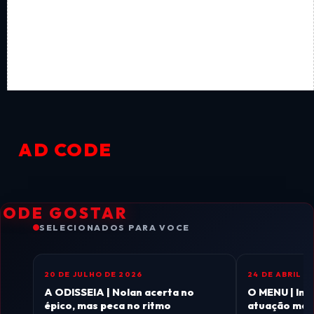
AD CODE
PODE GOSTAR
SELECIONADOS PARA VOCE
20 DE JULHO DE 2026
24 DE ABRIL D
CINEMA
CINEMA
A ODISSEIA | Nolan acerta no
O MENU | Imp
épico, mas peca no ritmo
atuação magi