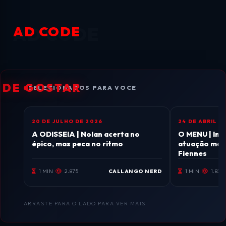
AD CODE
ODE GOSTAR
SELECIONADOS PARA VOCE
20 DE JULHO DE 2026
24 DE ABRIL D
CINEMA
CINEMA
A ODISSEIA | Nolan acerta no
O MENU | Imp
épico, mas peca no ritmo
atuação magi
Fiennes
1 MIN
2.875
CALLANGO NERD
1 MIN
1.836
ARRASTE PARA O LADO PARA VER MAIS