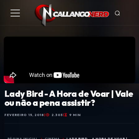
Lady Bird - A Hora de Voar | Vale
ou não a pena assistir?
FEVEREIRO 15, 2018
|
2.303
|
9 MIN
PÁGINA INICIAL
CINEMA
LADY BIRD - A HORA DE VOAR |