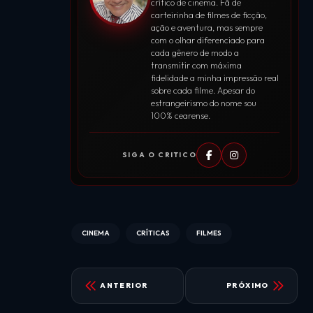
crítico de cinema. Fã de
carteirinha de filmes de ficção,
ação e aventura, mas sempre
com o olhar diferenciado para
cada gênero de modo a
transmitir com máxima
fidelidade a minha impressão real
sobre cada filme. Apesar do
estrangeirismo do nome sou
100% cearense.
SIGA O CRITICO
CINEMA
CRÍTICAS
FILMES
ANTERIOR
PRÓXIMO