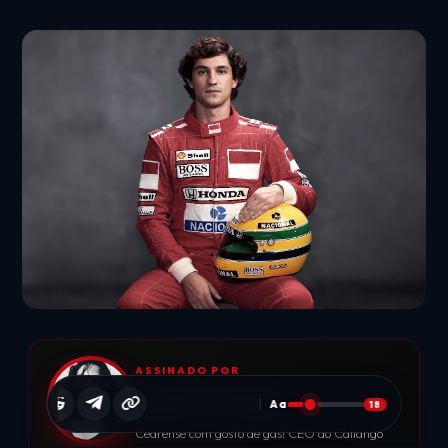
ASSINADO POR
MÁRCIO OLIVEIRA
Aa
18
Cearense com gosto de gás! CEO do Callango