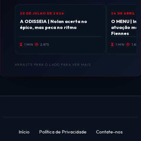
20 DE JULHO DE 2026
24 DE ABRIL D
CINEMA
CINEMA
A ODISSEIA | Nolan acerta no
O MENU | Imp
épico, mas peca no ritmo
atuação magi
Fiennes
1 MIN
2.875
1 MIN
1.836
ARRASTE PARA O LADO PARA VER MAIS
Início
Política de Privacidade
Contate-nos