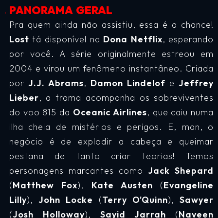
PANORAMA GERAL
Pra quem ainda não assistiu, essa é a chance!
Lost
tá disponível na
Dona Netflix
, esperando
por você. A série originalmente estreou em
2004 e virou um fenômeno instantâneo. Criada
por
J.J. Abrams
,
Damon Lindelof
e
Jeffrey
Lieber
, a trama acompanha os sobreviventes
do voo 815 da
Oceanic Airlines
, que caiu numa
ilha cheia de mistérios e perigos. E, man, o
negócio é de explodir a cabeça e queimar
pestana de tanto criar teorias! Temos
personagens marcantes como
Jack Shepard
(
Matthew Fox
),
Kate Austen
(
Evangeline
Lilly
),
John Locke
(
Terry O'Quinn
),
Sawyer
(
Josh Holloway
),
Sayid Jarrah
(
Naveen