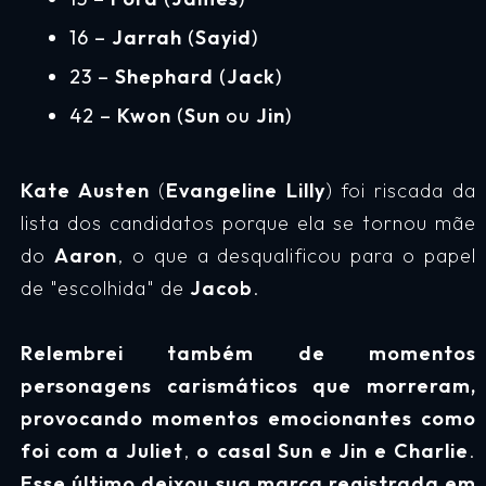
16 –
Jarrah
(
Sayid
)
23 –
Shephard
(
Jack
)
42 –
Kwon
(
Sun
ou
Jin
)
Kate Austen
(
Evangeline Lilly
) foi riscada da
lista dos candidatos porque ela se tornou mãe
do
Aaron
, o que a desqualificou para o papel
de "escolhida" de
Jacob
.
Relembrei também de momentos
personagens carismáticos que morreram,
provocando momentos emocionantes como
foi com a
Juliet
,
o casal Sun e Jin
e
Charlie
.
Esse último deixou sua marca registrada em