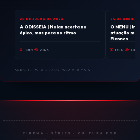
20 DE JULHO DE 2026
24 DE ABRIL D
CINEMA
CINEMA
A ODISSEIA | Nolan acerta no
O MENU | Imp
épico, mas peca no ritmo
atuação magi
Fiennes
1 MIN
2.875
1 MIN
1.836
ARRASTE PARA O LADO PARA VER MAIS
CINEMA • SÉRIES • CULTURA POP