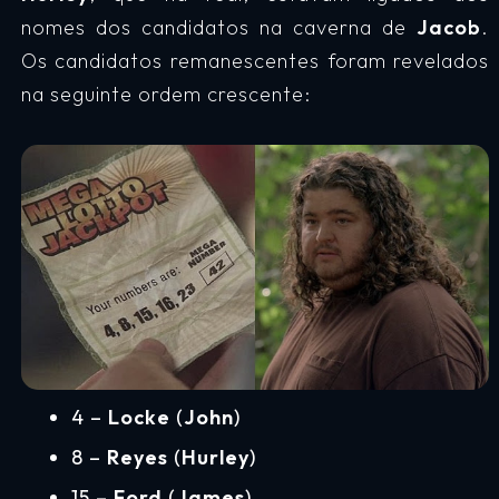
nomes dos candidatos na caverna de
Jacob
.
Os candidatos remanescentes foram revelados
na seguinte ordem crescente:
4 –
Locke
(
John
)
8 –
Reyes
(
Hurley
)
15 –
Ford
(
James
)