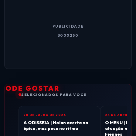
PUBLICIDADE
300X250
 PODE GOSTAR
SELECIONADOS PARA VOCE
20 DE JULHO DE 2026
24 DE ABRIL DE
CINEMA
CINEMA
A ODISSEIA | Nolan acerta no
O MENU | Impr
épico, mas peca no ritmo
atuação magis
Fiennes